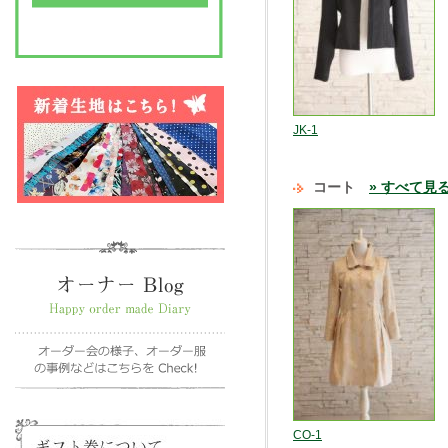
JK-1
コート
» すべて見
CO-1