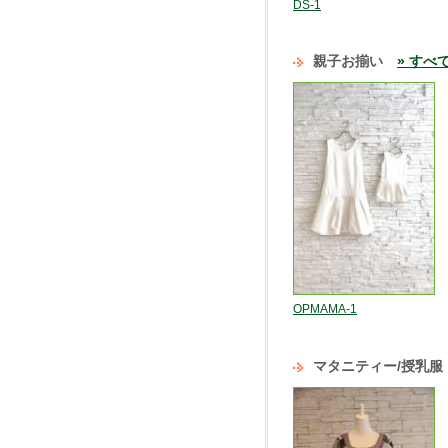
DS-1
親子お揃い
» すべ
OPMAMA-1
マタニティー/授乳