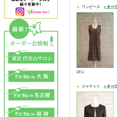
ワンピース
» すべ
OP-1
ジャケット
» すべ