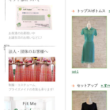
トップス/ボトムス
お友達の出産祝いや
お誕生日のお祝いなどに!
set-1
制服・コスチューム、
セットアップ
» す
ブライズメイドの衣装も承ります!