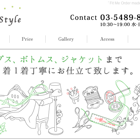
「Fit Me Ord