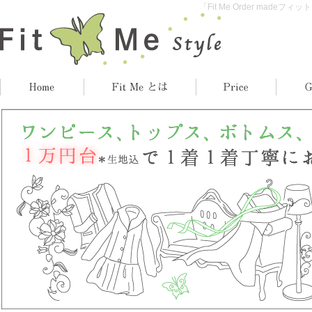
「Fit Me Order madeフ