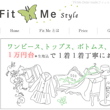
「Fit Me Order madeフ