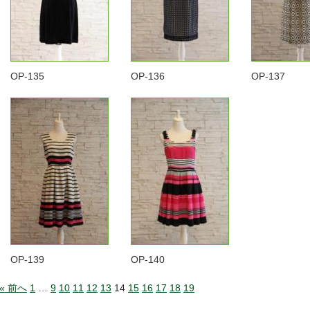
OP-135
OP-136
OP-137
OP-139
OP-140
« 前へ
1
…
9
10
11
12
13
14
15
16
17
18
19