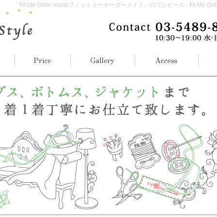
「Fit Me Order madeフィットミーオーダーメイド」のワンピース - Fit Me Or