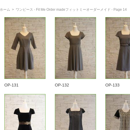
ホーム
>
ワンピース - Fit Me Order madeフィットミーオーダーメイド - Page 14
OP-131
OP-132
OP-133