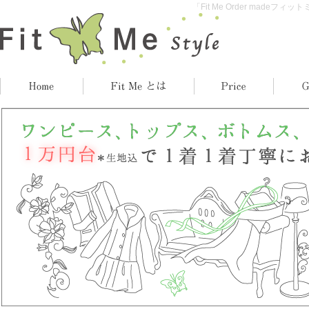
「Fit Me Order madeフィ